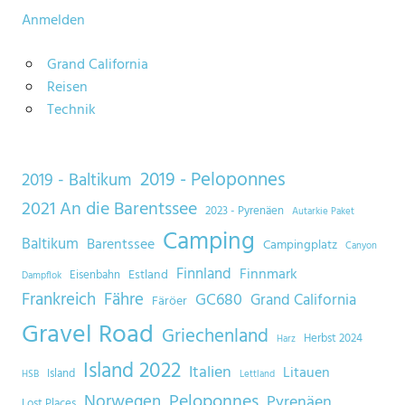
Anmelden
Grand California
Reisen
Technik
2019 - Peloponnes
2019 - Baltikum
2021 An die Barentssee
2023 - Pyrenäen
Autarkie Paket
Camping
Baltikum
Barentssee
Campingplatz
Canyon
Finnland
Finnmark
Estland
Eisenbahn
Dampflok
Frankreich
Fähre
GC680
Grand California
Färöer
Gravel Road
Griechenland
Herbst 2024
Harz
Island 2022
Italien
Litauen
Island
HSB
Lettland
Norwegen
Peloponnes
Pyrenäen
Lost Places