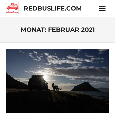
Zum
REDBUSLIFE.COM
Inhalt
Menü
springen
Technik
und
Reisen
MONAT:
FEBRUAR 2021
im
VW
Camper