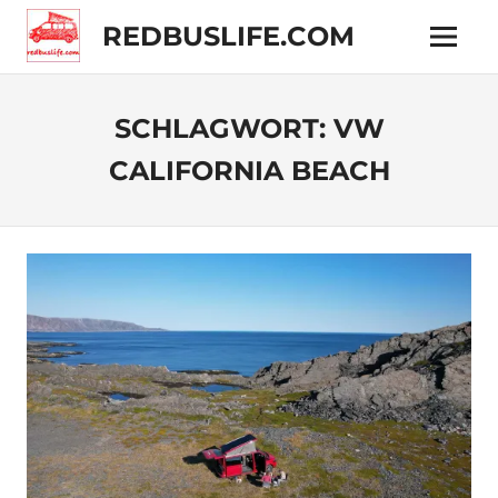
Zum
REDBUSLIFE.COM
Inhalt
Menü
springen
Technik
und
Reisen
SCHLAGWORT:
VW
im
VW
CALIFORNIA BEACH
Camper