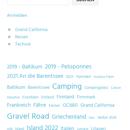
Anmelden
Grand California
Reisen
Technik
2019 - Peloponnes
2019 - Baltikum
2021 An die Barentssee
2023 - Pyrenäen
Autarkie Paket
Camping
Baltikum
Barentssee
Campingplatz
Canyon
Finnland
Finnmark
Estland
Eisenbahn
Dampflok
Frankreich
Fähre
GC680
Grand California
Färöer
Gravel Road
Griechenland
Herbst 2024
Harz
Island 2022
Italien
Litauen
Island
HSB
Lettland