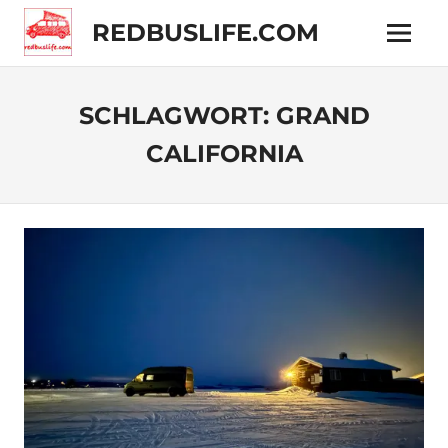
Zum
REDBUSLIFE.COM
Inhalt
Menü
springen
Technik
und
Reisen
SCHLAGWORT:
GRAND
im
VW
CALIFORNIA
Camper