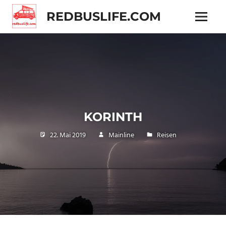
Zum
REDBUSLIFE.COM
Inhalt
Menü
springen
Technik
und
Reisen
im
VW
Camper
KORINTH
22. Mai 2019
Mainline
Reisen