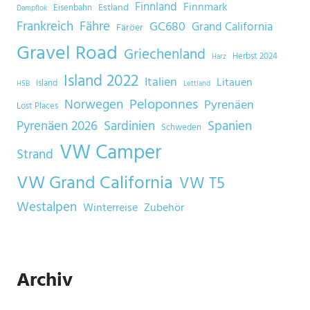
Finnland
Finnmark
Estland
Eisenbahn
Dampflok
Frankreich
Fähre
GC680
Grand California
Färöer
Gravel Road
Griechenland
Herbst 2024
Harz
Island 2022
Italien
Litauen
Island
HSB
Lettland
Norwegen
Peloponnes
Pyrenäen
Lost Places
Sardinien
Spanien
Pyrenäen 2026
Schweden
VW Camper
Strand
VW Grand California
VW T5
Westalpen
Winterreise
Zubehör
Archiv