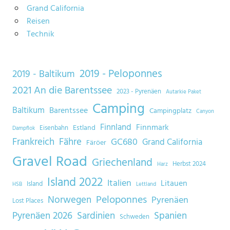
Grand California
Reisen
Technik
2019 - Peloponnes
2019 - Baltikum
2021 An die Barentssee
2023 - Pyrenäen
Autarkie Paket
Camping
Baltikum
Barentssee
Campingplatz
Canyon
Finnland
Finnmark
Estland
Eisenbahn
Dampflok
Frankreich
Fähre
GC680
Grand California
Färöer
Gravel Road
Griechenland
Herbst 2024
Harz
Island 2022
Italien
Litauen
Island
HSB
Lettland
Norwegen
Peloponnes
Pyrenäen
Lost Places
Sardinien
Spanien
Pyrenäen 2026
Schweden