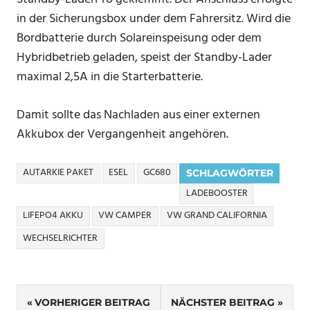
in der Sicherungsbox under dem Fahrersitz. Wird die
Bordbatterie durch Solareinspeisung oder dem
Hybridbetrieb geladen, speist der Standby-Lader
maximal 2,5A in die Starterbatterie.
Damit sollte das Nachladen aus einer externen
Akkubox der Vergangenheit angehören.
AUTARKIE PAKET
ESEL
GC680
SCHLAGWÖRTER
LADEBOOSTER
LIFEPO4 AKKU
VW CAMPER
VW GRAND CALIFORNIA
WECHSELRICHTER
Beitragsnavigation
VORHERIGER BEITRAG
NÄCHSTER BEITRAG